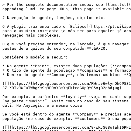
> For the complete documentation index, see [llms.txt](
appending `.md` to page URLs; this page is available as
# Navegação de agente, funções, objetos etc.

O AnyLogic traz embarcado o [Eclipse](https://pt.wikipe
para o usuário iniciante (a não ser para aqueles já aco
navegação mais complexas.

O que você precisa entender, na largada, é que navegar 
pastas de arquivos do seu computador**.&#x20;

Considere o modelo a seguir:

* No agente **Main**, existem duas populações (**compan
* O tipo de agente da população **companies** é formado
* Dentro do agente **Company**, nós temos: um bloco **Q
![](https://lh4.googleusercontent.com/RWrav6wlynOhQPS31
3Z_XDTvJWFuTWbgKmSg9PDoY3mYgFkfcqG0pQYO5xjR2ghdjug)

Por exemplo, o parâmetro **loyalty** (veja no canto sup
“na pasta **Main**”. Assim como no caso do seu sistema 
dali. No AnyLogic, é a mesma coisa.

Se você está dentro do agente **Company** e precisa ace
população (no caso do exemplo, **customers** é uma popu
![](https://lh5.googleusercontent.com/9-wRJS08uTakI6RHz