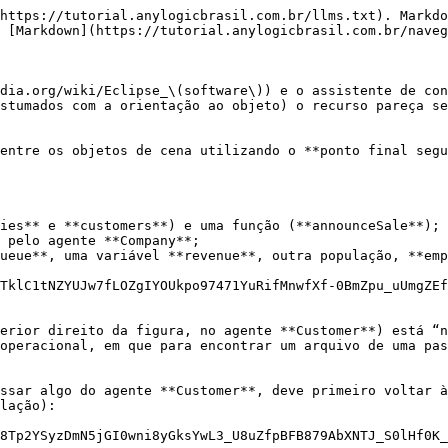
https://tutorial.anylogicbrasil.com.br/llms.txt). Markdo
 [Markdown](https://tutorial.anylogicbrasil.com.br/naveg
dia.org/wiki/Eclipse_\(software\)) e o assistente de con
stumados com a orientação ao objeto) o recurso pareça se
entre os objetos de cena utilizando o **ponto final segu
ies** e **customers**) e uma função (**announceSale**);

 pelo agente **Company**;

ueue**, uma variável **revenue**, outra população, **emp
TklC1tNZYUJw7fLOZgIYOUkpo97471YuRifMnwfXf-0BmZpu_uUmgZEf
erior direito da figura, no agente **Customer**) está “n
operacional, em que para encontrar um arquivo de uma pas
ssar algo do agente **Customer**, deve primeiro voltar à
lação):

8Tp2YSyzDmN5jGI0wni8yGksYwL3_U8uZfpBFB879AbXNTJ_S0lHf0K_