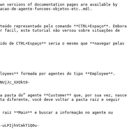
wn versions of documentation pages are available by 
acao-de-agente-funcoes-objetos-etc..md).

teúdo representado pelo comando **CTRL+Espaço**. Embora 
r fácil, este tutorial não versou sobre situações de 
ido de CTRL+Espaço** seria o mesmo que **navegar pelas 
loyees** formada por agentes do tipo **Employee**.

NUjJc_XXOkt0-
a pasta do” agente **Customer** que, por sua vez, nasce 
ta diferente, você deve voltar a pasta raiz e seguir 
 raiz **Main** e buscar a informação no agente ou 
-uLPIjhVCmkT1Q0u-