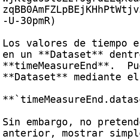
zqBB0AmFZLpBEjKHhPtWtjv
-U-30pmR)

Los valores de tiempo e
en un **Dataset** dentr
**timeMeasureEnd**.  Pu
**Dataset** mediante el
**`timeMeasureEnd.datas
Sin embargo, no pretend
anterior, mostrar simpl