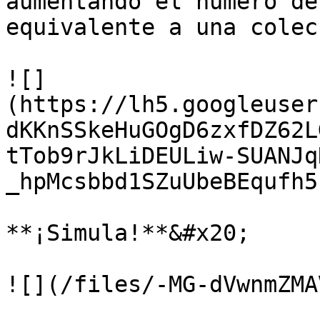
aumentando el número de
equivalente a una colec
![]
(https://lh5.googleuser
dKKnSSkeHuGOgD6zxfDZ62L
tTob9rJkLiDEULiw-SUANJq
_hpMcsbbd1SZuUbeBEqufh5
**¡Simula!**&#x20;
