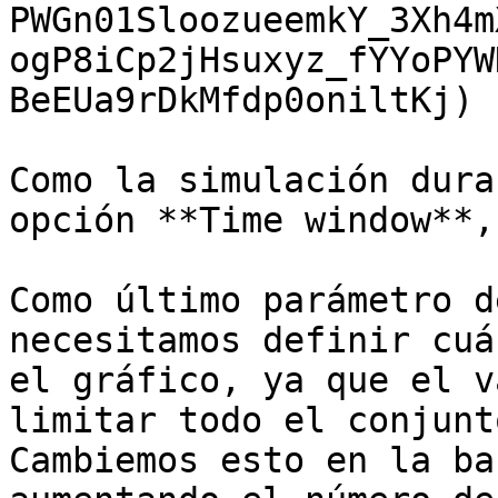
PWGn01SloozueemkY_3Xh4m
ogP8iCp2jHsuxyz_fYYoPYW
BeEUa9rDkMfdp0oniltKj)

Como la simulación dura
opción **Time window**,
Como último parámetro d
necesitamos definir cuá
el gráfico, ya que el v
limitar todo el conjunt
Cambiemos esto en la ba