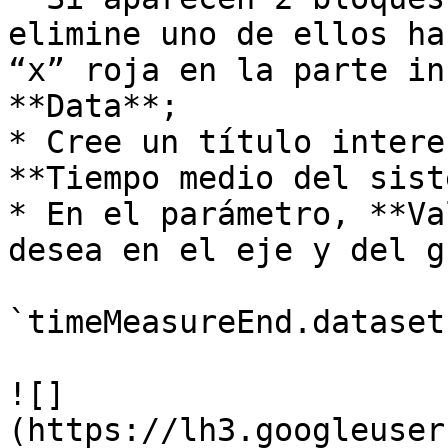
elimine uno de ellos ha
“x” roja en la parte in
**Data**;

* Cree un título intere
**Tiempo medio del sist
* En el parámetro, **Va
desea en el eje y del g
`timeMeasureEnd.dataset
![]
(https://lh3.googleuser