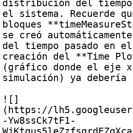
distribución del tiempo
el sistema. Recuerde qu
bloques **timeMeasureSt
se creó automáticamente
del tiempo pasado en el
creación del **Time Plo
(gráfico donde el eje x
simulación) ya debería 
![]
(https://lh5.googleuser
-Yw8ssCk7tF1-
WjKtgus5leZzfsgrdEZqXca