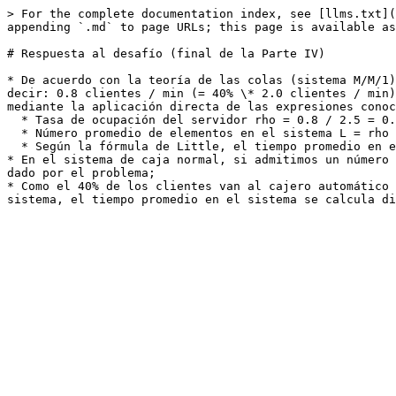
> For the complete documentation index, see [llms.txt](
appending `.md` to page URLs; this page is available as
# Respuesta al desafío (final de la Parte IV)

* De acuerdo con la teoría de las colas (sistema M/M/1)
decir: 0.8 clientes / min (= 40% \* 2.0 clientes / min)
mediante la aplicación directa de las expresiones conoc
  * Tasa de ocupación del servidor rho = 0.8 / 2.5 = 0.32 o 32%

  * Número promedio de elementos en el sistema L = rho / (1-rho) = 0.32 /(1-0.32) = 0.47 clientes

  * Según la fórmula de Little, el tiempo promedio en el sistema de quienes usan el cajero automático es W = L / lambda = 0.47 / 0.8 = 0.59 min;

* En el sistema de caja normal, si admitimos un número 
dado por el problema;

* Como el 40% de los clientes van al cajero automático 